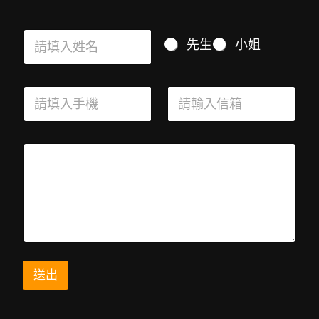
M
*
請
u
請
M
先生
小姐
填
l
填
u
入
t
入
l
姓
i
手
t
請
請
名
p
機
i
填
輸
*
l
請
p
入
入
e
輸
l
手
信
請
入
e
請
機
箱
輸
信
C
輸
*
*
入
箱
h
入
信
o
資
箱
i
訊
請
c
填
e
入
*
手
送出
機