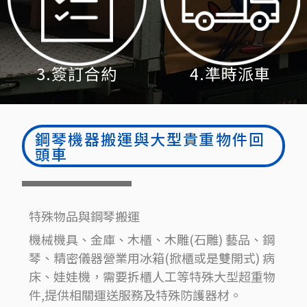
3.簽訂合約
4.準時派車
鋼琴機器搬運與大型貴重物件回
頭車
特殊物品與鋼琴搬運
機械機具、金庫、木櫃、木雕(石雕) 藝品、鋼
琴、精密儀器營業用冰箱(掀櫃或是雙開式) 病
床、娃娃機，需要拆櫃人工等特殊大型超重物
件,提供相關運送服務及特殊防護器材。