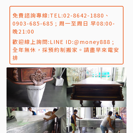
免費諮詢專線:TEL:02-8642-1880、
0903-685-685 ; 周一至周日 早08:00-
晚21:00
歡迎線上詢問:LINE ID:@money888 ;
全年無休，採預約制搬家。請盡早來電安
排