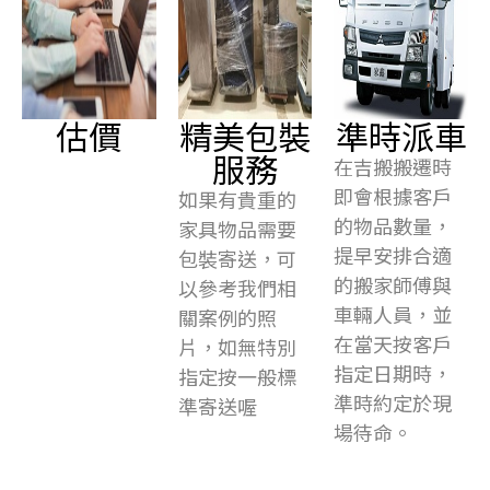
估價
精美包裝
準時派車
服務
在吉搬搬遷時
即會根據客戶
如果有貴重的
的物品數量，
家具物品需要
提早安排合適
包裝寄送，可
的搬家師傅與
以參考我們相
車輛人員，並
關案例的照
在當天按客戶
片，如無特別
指定日期時，
指定按一般標
準時約定於現
準寄送喔
場待命。